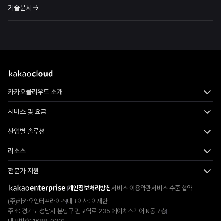
기술문서
카카오클라우드 소개
서비스 및 요금
산업별 솔루션
리소스
전문가 지원
개인정보처리방침
서비스 이용약관
서비스 수준 협약
(주)카카오엔터프라이즈
대표이사: 이재한
주소: 경기도 성남시 분당구 판교역로 235 에이치스퀘어 N동 7층
대표번호: 1688-0301