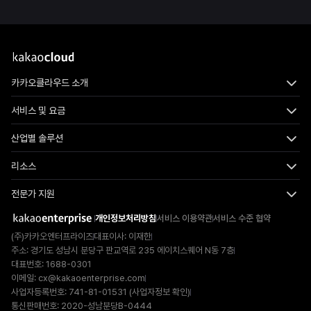
카카오클라우드 소개
서비스 및 요금
산업별 솔루션
리소스
전문가 지원
개인정보처리방침
서비스 이용약관
서비스 수준 협약
(주)카카오엔터프라이즈
대표이사: 이재한
주소: 경기도 성남시 분당구 판교역로 235 에이치스퀘어 N동 7층
대표번호: 1688-0301
이메일:
cx@kakaoenterprise.com
사업자등록번호: 741-81-01531 (
사업자정보 확인
)
통신판매번호: 2020-성남분당B-0444