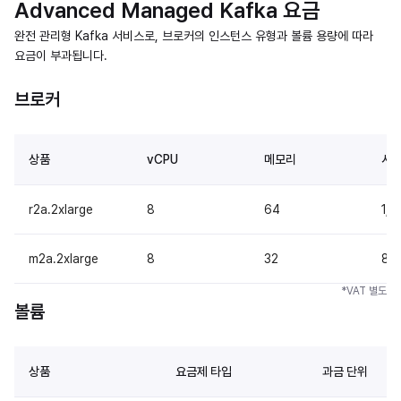
Advanced Managed Kafka 요금
완전 관리형 Kafka 서비스로, 브로커의 인스턴스 유형과 볼륨 용량에 따라
요금이 부과됩니다.
브로커
상품
vCPU
메모리
시간
r2a.2xlarge
8
64
1,1
m2a.2xlarge
8
32
89
*VAT 별도
볼륨
상품
요금제 타입
과금 단위